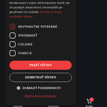
kombinovať s inými informáciami, ktoré ste
im poskytli alebo ktoré zhromaždili pri
používaní ich služieb.
Zásady ochrany
osobných údajov
NEVYHNUTNE POTREBNÉ
VÝKONNOSŤ
CIELENIE
FUNKCIE
PRIJAŤ VŠETKO
ODMIETNUŤ VŠETKO
ZOBRAZIŤ PODROBNOSTI
Obchodné podmienky
0
Hľadať
Prihlásiť
Košík