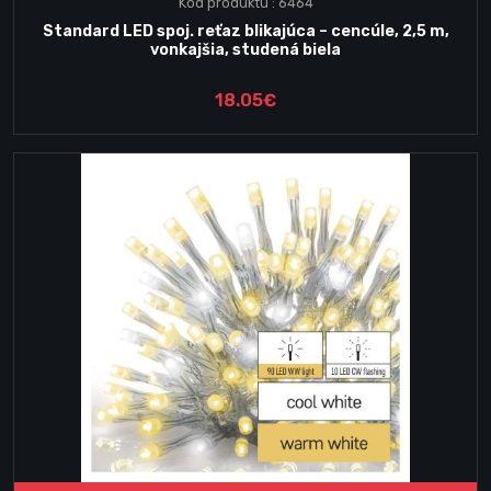
Kód produktu : 6464
Standard LED spoj. reťaz blikajúca – cencúle, 2,5 m,
vonkajšia, studená biela
18.05€