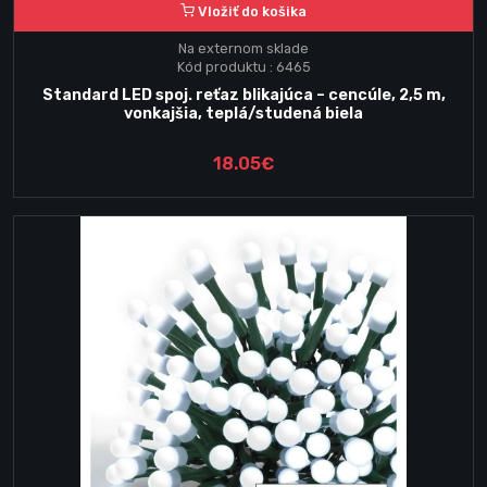
Vložiť do košika
Na externom sklade
Kód produktu : 6465
Standard LED spoj. reťaz blikajúca – cencúle, 2,5 m,
vonkajšia, teplá/studená biela
18.05€